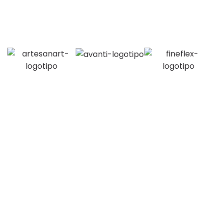
PAPEL DE PAREDE
A LACUS BIBENDUM PULVINAR
O gosto pela arte, trabalho e bom atendimento é
que nos move.
Últimos posts
Mapa do site
Links úteis
Newsletter
Dama Mobile Decor
2023 - Todos os direitos reservados
⚡️ Powered by
Bravíssimo